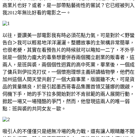
商業片也好？或者，是一部帶點藝術性的嘗試？它已經被列入
我
2012
年無比好看的電影之一。
以往，要讚美一部電影我有時必須花點力氣，可是對於＜野蠻
告白＞我可以輕易地洋洋灑灑。整體故事的主架構非常簡單，
也很老梗，其實在看預告片的時候就可以略知一二了，不外乎
就是一個勢力龐大的毒梟想要併吞兩個獨立創業的販毒者，這
兩人，是班與裘，兩個個性迥異的高中死黨，畢業後，一個成
了傭兵到伊拉克打仗，一個懷抱理想主義研讀植物學，他們在
加州這個人間天堂共創了一個大麻事業，版圖雖不大，可是貨
品的質量精良，於是引起墨西哥毒品集團首領艾蓮娜的覬覦，
伺機下手，她的手下拉多開始對於不肯就範的兩人展開行動，
掀起一場又一場殘酷的爭鬥，然而，他發現這兩人的唯一弱
點：班與裘的共同女友－歐。
吸引人的不僅僅只是絕無冷場的角力戰，還有讓人眼睛離不開