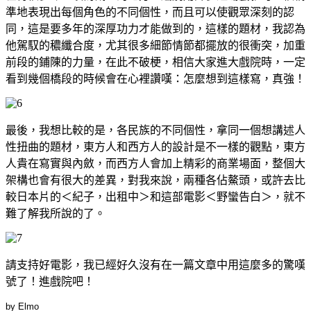
準地表現出每個角色的不同個性，而且可以使觀眾深刻的認
同，這是要多年的深厚功力才能做到的，這樣的題材，我認為
他駕馭的穠纖合度，尤其很多細節情節都擺放的很衝突，加重
前段的鋪陳的力量，在此不破梗，相信大家進大戲院時，一定
看到幾個橋段的時候會在心裡讚嘆：怎麼想到這樣寫，真強！
最後，我想比較的是，各民族的不同個性，拿同一個想講述人
性扭曲的題材，東方人和西方人的設計是不一樣的觀點，東方
人貴在寫實與內斂，而西方人會加上精彩的商業場面，整個大
架構也會有很大的差異，對我來說，兩種各佔鰲頭，或許去比
較日本片的＜紀子，出租中＞和這部電影＜野蠻告白＞，就不
難了解我所說的了。
請支持好電影，我已經好久沒有在一篇文章中用這麼多的驚嘆
號了！進戲院吧！
by Elmo