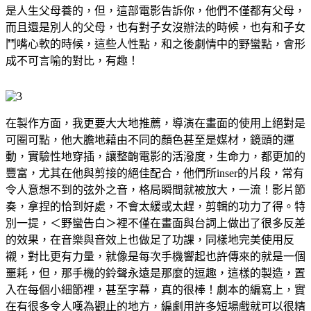
是人生父母養的，但，這部電影告訴你，他們不僅都有父母，
而且還是別人的父母，也有對子女沒辦法的時候，也有和子女
鬥嘴心軟的時候，這些人性點，和之後劇情中的野蠻點，會形
成不可言喻的對比，有趣！
在製作方面，我更要大大地推薦，導演在畫面的使用上絕對是
可圈可點，他大膽地藉由不同的顏色甚至是媒材，鏡頭的運
動，實驗性地穿插，讓整齣電影的活潑度，生命力，都更加的
豐富，尤其在他與剪接的絕佳配合，他們所
inser
的片段，常有
令人意想不到的弦外之音，格局瞬間就被放大，一流！影片節
奏，拿捏的恰到好處，不會太緩或太趕，剪輯的功力了得。特
別一提，＜野蠻告白＞裡不僅在畫面與台詞上做出了很多反差
的效果，在音樂與音效上也做足了功課，同樣地完美使用反
襯，對比更有力量，就像是每次手機響起也許傳來的就是一個
噩耗，但，那手機的鈴聲永遠是那麼的逗趣，這樣的製造，置
入在每個小細節裡，甚至字幕，真的很棒！劇本的編寫上，實
在有很多令人嘆為觀止的地方，編劇用許多短場戲就可以很精