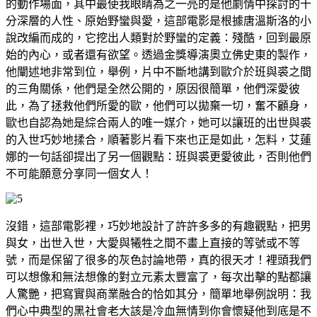
的動作場面，其中最使我眼睛為之一亮的是他劇情中探討的十
分深層的人性、原始野蠻與愛，這部電影是根據唐溫斯洛的小
說改編而成的，它挖出人類對於野蠻的定義：殘酷，回到最原
始的內心，或者還有欲望。透過金獎導演奧立佛史東的製作，
他闡述地非常到位，舉例，片中不斷地講到歐介於班與裘之間
的三角關係，他們是全然公開的，原因很簡單，他們深愛彼
此，為了拯救他們所愛的歐，他們可以拋棄一切，奮不顧身，
歐也自認為她是綜合兩人的唯一媒介，她可以讓班的出世與裘
的入世巧妙地揉合，順著影片看下來也正是如此，怎料，艾蓮
娜的一句話卻提出了另一個觀點：班與裘更愛彼此，否則他們
不可能願意分享同一個女人！
沒錯，這部電影裡，巧妙地設計了許許多多的有趣觀點，把男
與女，出世入世，大愛與犧牲之間不畫上直接的等號或不等
號，而是保留了很多的灰色討論地帶，真的很天才！裡頭我們
可以想像和無法想像的對立元素太豐富了，每次出擊的點都讓
人驚艷，把寫實與商業融合的恰如其分，簡單地舉例說明：我
們心中典型的黑社會老大該是冷血無情到你會懷疑他到底是不